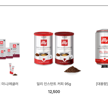
 미니/레귤러
일리 인스턴트 커피 95g
[대용량]
입
12,500