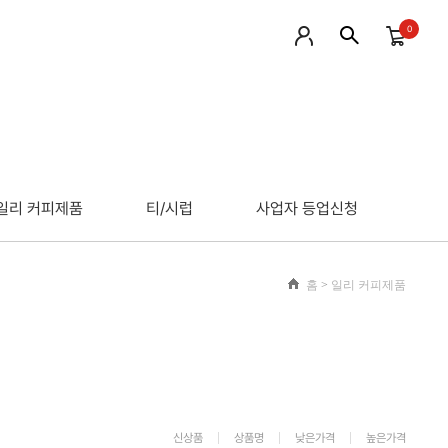
0
일리 커피제품
티/시럽
사업자 등업신청
홈
>
일리 커피제품
신상품
상품명
낮은가격
높은가격