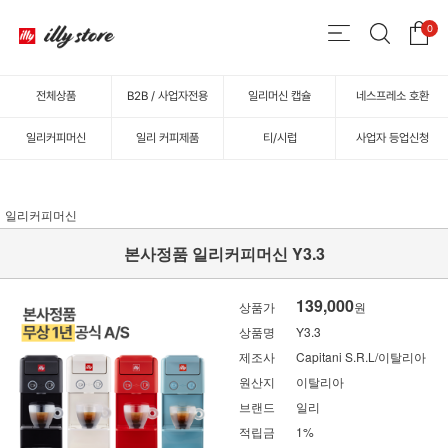
0
전체상품
B2B / 사업자전용
일리머신 캡슐
네스프레소 호환
일리커피머신
일리 커피제품
티/시럽
사업자 등업신청
일리커피머신
본사정품 일리커피머신 Y3.3
139,000
상품가
원
상품명
Y3.3
제조사
Capitani S.R.L/이탈리아
원산지
이탈리아
브랜드
일리
적립금
1%